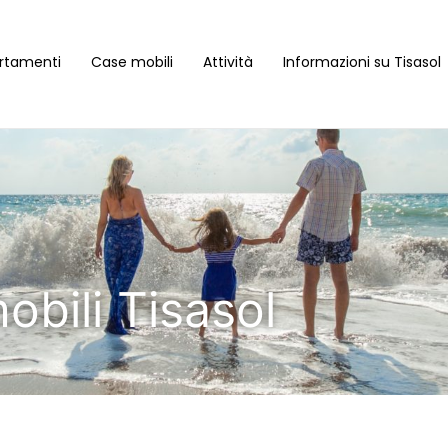
rtamenti
Case mobili
Attività
Informazioni su Tisasol
obili Tisasol