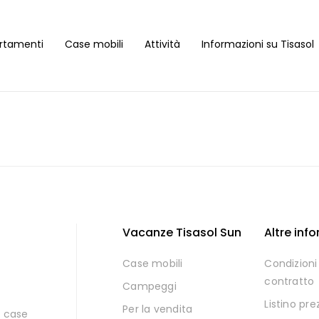
rtamenti
Case mobili
Attività
Informazioni su Tisasol
Vacanze Tisasol Sun
Altre inf
Case mobili
Condizioni 
contratto
Campeggi
Listino pre
Per la vendita
i case