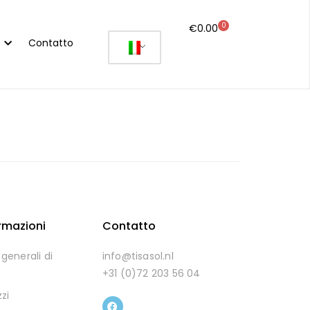
0
€
0.00
Contatto
ormazioni
Contatto
generali di
info@tisasol.nl
+31 (0)72 203 56 04
zzi