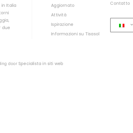
Contatto
in Italia
Aggiornato
torni
Attività
ggia,
Ispirazione
r due
Informazioni su Tisasol
Specialista in siti web
ling door